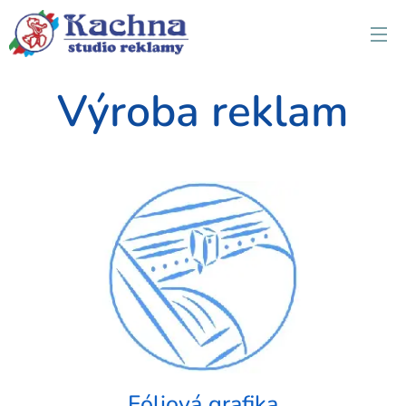
Výroba reklam
F
óliová grafika