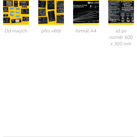
Od malých
přes větší
formát A4
až po
rozměr 600
x 300 mm